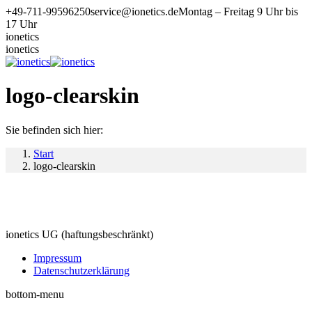
Zum
+49-711-99596250
service@ionetics.de
Montag – Freitag 9 Uhr bis
Inhalt
17 Uhr
springen
ionetics
ionetics
logo-clearskin
Sie befinden sich hier:
Start
logo-clearskin
ionetics UG (haftungsbeschränkt)
Impressum
Datenschutzerklärung
bottom-menu