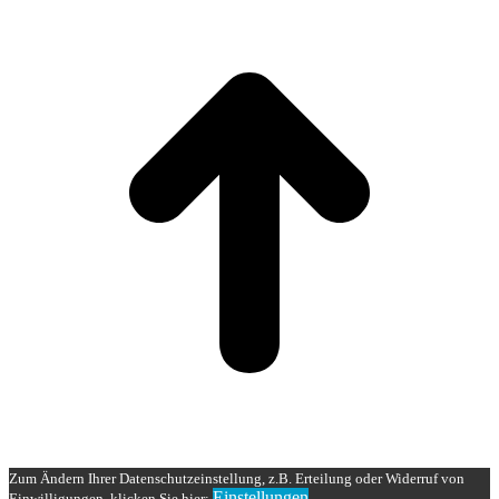
t
T
Zum Ändern Ihrer Datenschutzeinstellung, z.B. Erteilung oder Widerruf von
Einstellungen
Einwilligungen, klicken Sie hier: