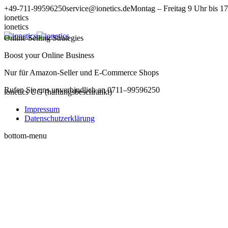
Zum
+49-711-99596250
service@ionetics.de
Montag – Freitag 9 Uhr bis 1
Inhalt
ionetics
springen
ionetics
Online Selling Strategies
Boost your Online Business
Nur für Amazon-Seller und E-Commerce Shops
Rufen Sie uns unverbindlich an 0711–99596250
ionetics UG (haftungsbeschränkt)
Impressum
Datenschutzerklärung
bottom-menu