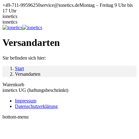
Zum
+49-711-99596250
service@ionetics.de
Montag – Freitag 9 Uhr bis
Inhalt
17 Uhr
springen
ionetics
ionetics
Versandarten
Sie befinden sich hier:
Start
Versandarten
Warenkorb
ionetics UG (haftungsbeschränkt)
Impressum
Datenschutzerklärung
bottom-menu
t
T