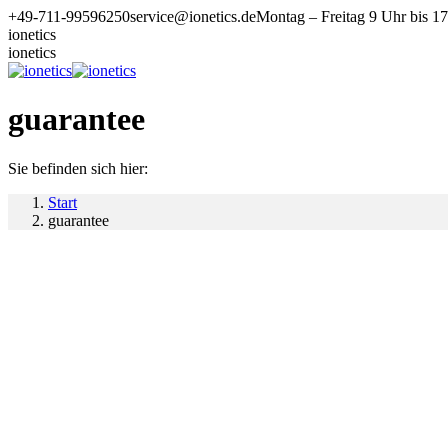
Zum
+49-711-99596250
service@ionetics.de
Montag – Freitag 9 Uhr bis 1
Inhalt
ionetics
springen
ionetics
guarantee
Sie befinden sich hier:
Start
guarantee