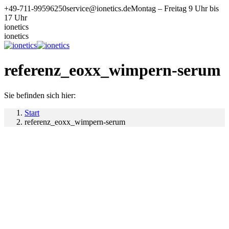
Zum
+49-711-99596250
service@ionetics.de
Montag – Freitag 9 Uhr bis
Inhalt
17 Uhr
springen
ionetics
ionetics
referenz_eoxx_wimpern-serum
Sie befinden sich hier:
Start
referenz_eoxx_wimpern-serum